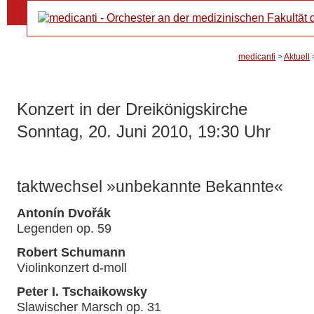
Navi
Orch
über
medicanti
>
Aktuell
Konzert in der Dreikönigskirche
Sonntag, 20. Juni 2010, 19:30 Uhr
taktwechsel »unbekannte Bekannte«
Antonín Dvořák
Legenden op. 59
Robert Schumann
Violinkonzert d-moll
Peter I. Tschaikowsky
Slawischer Marsch op. 31