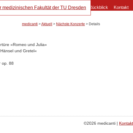
Navigation
Orchester
Aktuell
Rückblick
Kontakt
überspringen
medicanti
>
Aktuell
>
Nächste Konzerte
>
Details
rtüre »Romeo und Julia«
»Hänsel und Gretel«
r op. 88
©2026 medicanti |
Kontak